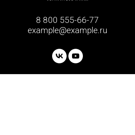
8 800 555-66-77
example@example.ru
Все фотографии, тексты и видеоматериалы принадлежат их владельцам и
использованы для демонстрации. Пожалуйста, не используйте контент
шаблона в коммерческих целях.